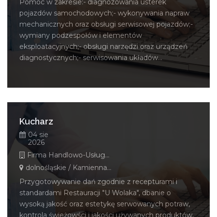
Pomoc w zakresie:- diagnozowania usterek
pojazdów samochodowych;- wykonywania napraw
mechanicznych oraz obsługi serwisowej pojazdów;-
wymiany podzespołów i elementów
eksploatacyjnych;- obsługi narzędzi oraz urządzeń
diagnostycznych;- serwisowania układów...
Kucharz
04 sie
2026
Firma Handlowo-Usługowa "U Wolaka" Jacek Wolak
dolnośląskie / Kamienna Góra
Przygotowywanie dań zgodnie z recepturami i
standardami Restauracji "U Wolaka", dbanie o
wysoką jakość oraz estetykę serwowanych potraw,
kontrola świeżowści i jakości używanych produktów,