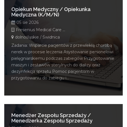
Opiekun Medyczny / Opiekunka
Medyczna (K/M/N)
05 sie 2026
Fresenius Medical Care Polska S.A.
dolnośląskie / Świdnica
Zadania: Wsparcie pacjentów z przewlekłą chorobą
nerek w procesie leczenia Asystowanie personelowi
pielęgniarskiemu podczas zabiegów Przygotowanie
maszyn i zestawów sterylnych do dializy oraz
dezynfekcja sprzętu Pomoc pacjentom w
przygotowaniu do zabiegu i...
Menedżer Zespołu Sprzedaży /
Menedżerka Zespołu Sprzedaży