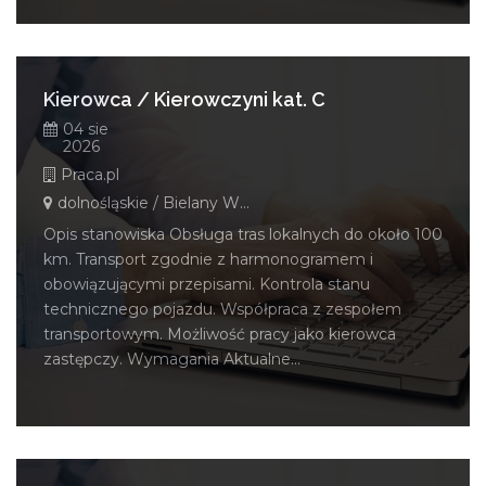
Kierowca / Kierowczyni kat. C
04 sie
2026
Praca.pl
dolnośląskie / Bielany Wrocławskie
Opis stanowiska Obsługa tras lokalnych do około 100
km. Transport zgodnie z harmonogramem i
obowiązującymi przepisami. Kontrola stanu
technicznego pojazdu. Współpraca z zespołem
transportowym. Możliwość pracy jako kierowca
zastępczy. Wymagania Aktualne...