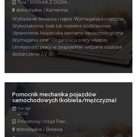
"FAŁ" SPÓŁKA Z OGRANICZONĄ ODPOWIEDZIALNOŚCIĄ
dolnośląskie / Kamienna Góra
Wykladanie towarów i napoi. Wymagania konieczne:
Wykształcenie: brak lub niepełne podstawowe
Uprawnienia: książeczka sanitarno epidemiologiczna
Wymagania inne: -Organizacja pracy własnej-
Umiejętność pracy w zespoleMile widziane osobiste
dostarczenie CV do...
Pomocnik mechanika pojazdów
samochodowych (kobieta/mężczyzna)
04 sie
2026
Powiatowy Urząd Pracy w Dzierżoniowie
dolnośląskie / Bielawa