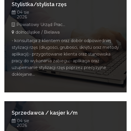
Stylistka/stylista rzęs
04 sie
2026
Powiatowy Urząd Pracy w Dzierżoniowie
dolnośląskie / Bielawa
- konsultacja z klientem oraz dobór odpowiedniej
stylizacji rzęs (długości, grubości, skrętu oraz metody
aplikacji);- przygotowanie klienta oraz stanowiska
pracy do wykonania zabiegu;- aplikacja oraz
uzupełnianie stylizacji rzęs poprzez precyzyjne
doklejanie...
Sprzedawca / kasjer k/m
04 sie
2026