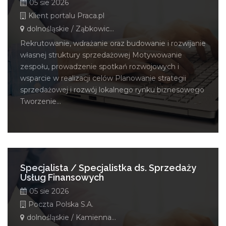
05 sie 2026
Klient portalu Praca.pl
dolnośląskie / Ząbkowice Śląskie
Rekrutowanie, wdrażanie oraz budowanie i rozwijanie
własnej struktury sprzedażowej Motywowanie
zespołu, prowadzenie spotkań rozwojowych i
wsparcie w realizacji celów Planowanie strategii
sprzedażowej i rozwój lokalnego rynku biznesowego
Tworzenie...
Specjalista / Specjalistka ds. Sprzedaży
Usług Finansowych
05 sie 2026
Poczta Polska S.A.
dolnośląskie / Kamienna Góra