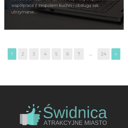
współpraca z zespolem kuchni i obslugą sali,
utrzymanie...
...
1
2
3
4
5
6
7
24
»