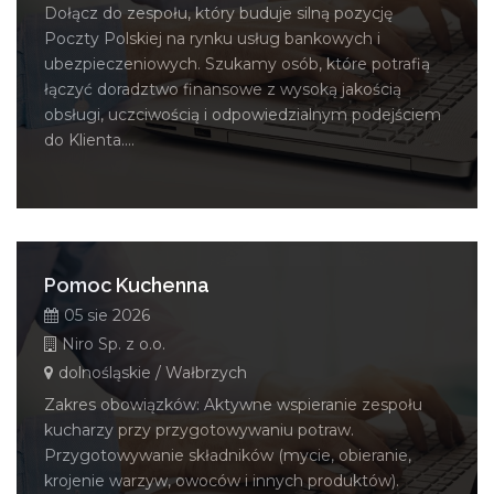
Dołącz do zespołu, który buduje silną pozycję
Poczty Polskiej na rynku usług bankowych i
ubezpieczeniowych. Szukamy osób, które potrafią
łączyć doradztwo finansowe z wysoką jakością
obsługi, uczciwością i odpowiedzialnym podejściem
do Klienta....
Pomoc Kuchenna
05 sie 2026
Niro Sp. z o.o.
dolnośląskie / Wałbrzych
Zakres obowiązków: Aktywne wspieranie zespołu
kucharzy przy przygotowywaniu potraw.
Przygotowywanie składników (mycie, obieranie,
krojenie warzyw, owoców i innych produktów).