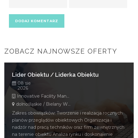
ZOBACZ NAJNOWSZE OFERTY
Lider Obiektu / Liderka Obiektu
08 sie
2026
Innovative Facility Management Polska Sp. z o. o.
dolnośląskie / Bielany Wrocławskie
Zakres obowiązków: Tworzenie i realizacja rocznych
planów przeglądów obiektowych Organizacja i
nadzór nad pracą techników oraz firm zewnętrznych
na terenie obiektu Analiza rynku i doskonalenie