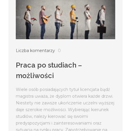
Liczba komentarzy
0
Praca po studiach –
możliwości
Wiele osób posiadających tytuł licencjata bądź
magistra uważa, że dyplom otwiera każde drzwi.
Niestety nie zawsze ukończenie uczelni wyższej
daje szerokie możliwości. Wybierając kierunek
studiów, należy kierować się swoimi
predyspozycjami i zainteresowaniami oraz
sytuacją na rynku pracy. Zapotrzebowanie na