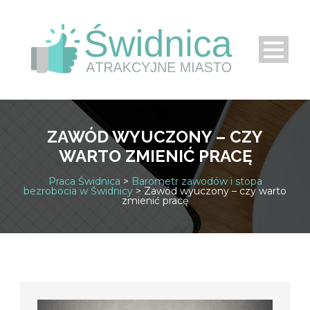
ZAWÓD WYUCZONY – CZY
WARTO ZMIENIĆ PRACĘ
Praca Świdnica
>
Barometr zawodów i stopa
bezrobocia w Świdnicy
>
Zawód wyuczony – czy warto
zmienić pracę