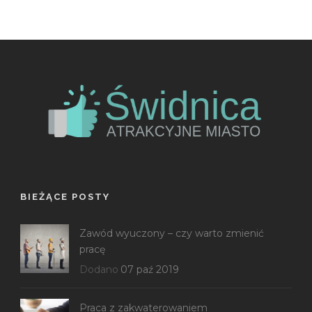
BIEŻĄCE POSTY
Zawód wyuczony – czy warto zmienić
pracę
Dodano
07 paź 2019
Praca z zakwaterowaniem