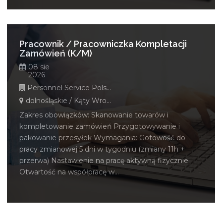
Pracownik / Pracowniczka Kompletacji
Zamówień (K/M)
08 sie
2026
Personnel Service Polska
dolnośląskie / Kąty Wrocławskie
Zakres obowiązków: Skanowanie towarów i
kompletowanie zamówień Przygotowywanie i
pakowanie przesyłek Wymagania: Gotowość do
pracy zmianowej 5 dni w tygodniu (zmiany 11h +
przerwa) Nastawienie na pracę aktywną fizycznie
Otwartość na współpracę w...