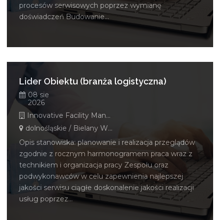
procesów serwisowych poprzez wymianę
doświadczeń Budowanie...
Lider Obiektu (branża logistyczna)
08 sie
2026
Innovative Facility Management Polska Sp. z o. o.
dolnośląskie / Bielany Wrocławskie
Opis stanowiska: planowanie i realizacja przeglądów
zgodnie z rocznym harmonogramem praca wraz z
technikiem i organizacja pracy Zespołu oraz
podwykonawców w celu zapewnienia najlepszej
jakości serwisu ciągłe doskonalenie jakości realizacji
usług poprzez...