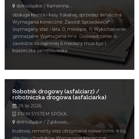
dolnośląskie / Kamienna Góra
obsługa klienta i kasy fiskalnej, sprzedaż detaliczna
Wymagania konieczne: Zawód: Sprzedawca*
(wymagany staż - lata: 0, miesiące: 6) Wykształcenie:
gimnazjalne Wymagania inne: Doświadczenie w
zawodzie co najmniej 6 miesięcy musi być i
ksiazeczka sanepidowska
Robotnik drogowy (asfalciarz) /
robotniczka drogowa (asfalciarka)
28 lip 2026
PRIM SYSTEM SPÓŁKA Z OGRANICZONĄ ODPOWIEDZIALNOŚCIĄ
dolnośląskie / Ząbkowice Śląskie
budowa, remonty oraz utrzymanie nawierzchni dróg,
placów i chodników Wymagania konieczne: