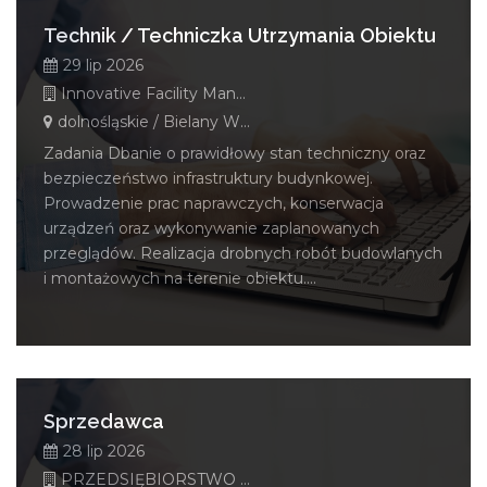
Technik / Techniczka Utrzymania Obiektu
29 lip 2026
Innovative Facility Management Polska Sp. z o. o.
dolnośląskie / Bielany Wrocławskie
Zadania Dbanie o prawidłowy stan techniczny oraz
bezpieczeństwo infrastruktury budynkowej.
Prowadzenie prac naprawczych, konserwacja
urządzeń oraz wykonywanie zaplanowanych
przeglądów. Realizacja drobnych robót budowlanych
i montażowych na terenie obiektu....
Sprzedawca
28 lip 2026
PRZEDSIĘBIORSTWO HANDLOWO-USŁUGOWO-GASTRONOMICZNO-HOTELARSKIE KROKUS ZYGMUNT BLICHARZ