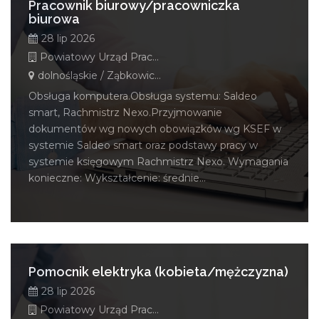
Pracownik biurowy/pracowniczka
biurowa
28 lip 2026
Powiatowy Urząd Pracy w Ząbkowicach Śląskich
dolnośląskie / Ząbkowice Śląskie
Obsługa komputera.Obsługa systemu: Saldeo
smart, Rachmistrz Nexo.Przyjmowanie
dokumentów wg nowych obowiązków wg KSEF w
systemie Saldeo smart oraz podstawy pracy w
systemie księgowym Rachmistrz Nexo. Wymagania
konieczne: Wykształcenie: średnie...
Pomocnik elektryka (kobieta/mężczyzna)
28 lip 2026
Powiatowy Urząd Pracy w Dzierżoniowie