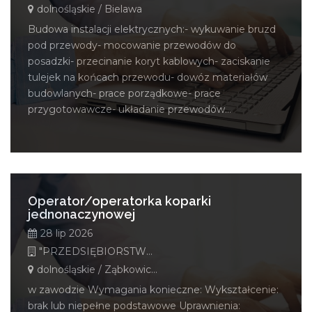
dolnośląskie / Bielawa
Budowa instalacji elektrycznych:- wykuwanie bruzd
pod przewody- mocowanie przewodów do
posadzki- przecinanie koryt kablowych- zaciskanie
tulejek na końcach przewodu- dowóz materiałów
budowlanych- prace porządkowe- prace
przygotowawcze- układanie przewodów...
Operator/operatorka koparki
jednonaczynowej
28 lip 2026
"PRZEDSIĘBIORSTWO WODNO MELIORACYJNE W ZĄBKOWICACH ŚLĄSKICH SPÓŁKA Z OGRANICZONĄ ODPOWIEDZIALNOŚCIĄ"
dolnośląskie / Ząbkowice Śląskie
w zawodzie Wymagania konieczne: Wykształcenie:
brak lub niepełne podstawowe Uprawnienia: