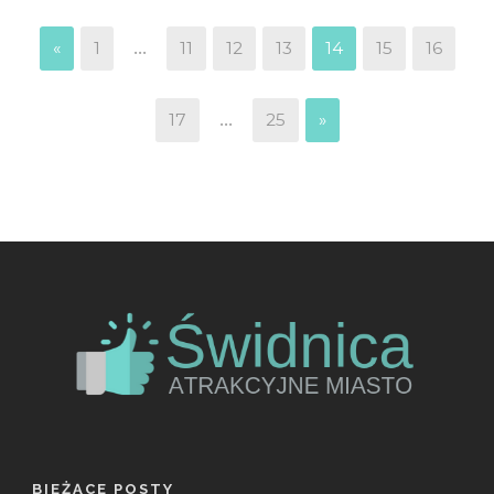
...
«
1
11
12
13
14
15
16
...
17
25
»
BIEŻĄCE POSTY