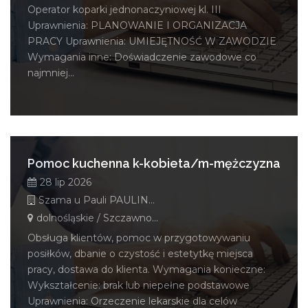
Operator koparki jednonaczyniowej kl. III
Uprawnienia: PLANOWANIE I ORGANIZACJA
PRACY Uprawnienia: UMIEJĘTNOŚĆ W ZAWODZIE
Wymagania inne: Doświadczenie zawodowe co
najmniej...
Pomoc kuchenna k-kobieta/m-mężczyzna
28 lip 2026
Szama u Pauli PAULINA GĄGOŁ
dolnośląskie / Szczawno-Zdrój
Obsługa klientów, pomoc w przygotowywaniu
posiłków, dbanie o czystość i estetytkę miejsca
pracy, dostawa do klienta. Wymagania konieczne:
Wykształcenie: brak lub niepełne podstawowe
Uprawnienia: Orzeczenie lekarskie dla celów